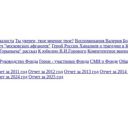
иалиста
Ты уверен, твое мнение твое?
Воспоминания Валерия Б
еч "московских афганцев"
Герой России Ханалиев о трагедии в 
Горыныча" рассказ
К юбилею В.И.Горового
Компетентное мнен
Руководство Фонда
Герои - участники Фонда
СМИ о Фонде
Общ
ет за 2011 год
Отчет за 2012 год
Отчет за 2013 год
Отчет за 2014
ет за 2024 год
Отчет за 2025 год