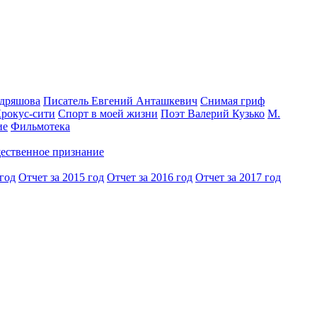
одряшова
Писатель Евгений Анташкевич
Снимая гриф
Крокус-сити
Спорт в моей жизни
Поэт Валерий Кузько
М.
ие
Фильмотека
ественное признание
 год
Отчет за 2015 год
Отчет за 2016 год
Отчет за 2017 год