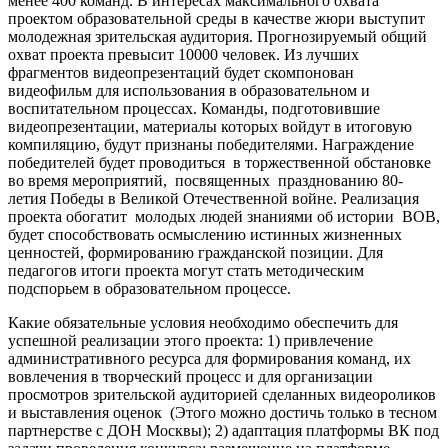
менее 400 команд. В интересах максимального охвата
проектом образовательной среды в качестве жюри выступит
молодежная зрительская аудитория. Прогнозируемый общий
охват проекта превысит 10000 человек. Из лучших
фрагментов видеопрезентаций будет скомпонован
видеофильм для использования в образовательном и
воспитательном процессах. Команды, подготовившие
видеопрезентации, материалы которых войдут в итоговую
компиляцию, будут признаны победителями. Награждение
победителей будет проводиться в торжественной обстановке
во время мероприятий, посвященных празднованию 80-
летия Победы в Великой Отечественной войне. Реализация
проекта обогатит молодых людей знаниями об истории ВОВ,
будет способствовать осмыслению истинных жизненных
ценностей, формированию гражданской позиции. Для
педагогов итоги проекта могут стать методическим
подспорьем в образовательном процессе.
Какие обязательные условия необходимо обеспечить для
успешной реализации этого проекта: 1) привлечение
административного ресурса для формирования команд, их
вовлечения в творческий процесс и для организации
просмотров зрительской аудиторией сделанных видеороликов
и выставления оценок (Этого можно достичь только в тесном
партнерстве с ДОН Москвы); 2) адаптация платформы ВК под