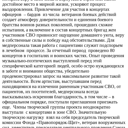
достойное место в мирной жизни, ускоряют процесс
выздоровления. Привлечение для участия в концертах
офицеров – бардов из числа ветеранов боевых действий
создает атмосферу доверительности и единения боевого
братства воинов разных поколений, прошедших схожие
испытания, а включение в состав концертных бригад жен
участников СВО привносит ощущение домашнего уюта, веру
в собственные силы и победу над обстоятельствами. Для
медперсонала такая работа с пациентами служит подспорьем
в лечебном процессе. За отчетный период проведено 80
концертов в госпиталях и воинских частях. Опыт проведения
музыкально-поэтических выступлений перед этой
специфической категорией людей, особо остро нуждающихся
в заботе и внимании общества, убедительно
продемонстрировал запрос на максимальное развитие такой
деятельности. Всем артистам, выступавшим перед
находящимися на излечении раненным участникам СВО, от
пациентов, их посетителей, медперсонала всегда
высказывалась искренняя благодарность, в том числе – в
официальном порядке, поступали приглашения приезжать
еще. Члены творческой группы проекта неоднократно
выступали с концертами в зоне СВО. Значительную
творческую нагрузку взял на себя председатель творческой
комиссии Фонда «Правопорядок-Щит», ветеран вооруженных
сил, заместитель председателя центрального правления Союза