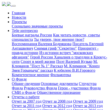
Главная
Новости
Проекты
Социально значимые проекты
Тебе интересно
Боевые награды России
Как читать новости, советы
специалиста
Ты уверен, твое мнение твое?
Воспоминания Валерия Бодряшова
Писатель Евгений
Анташкевич
Снимая гриф "Секретно"
Приоритет -
правда истории
Из истории встреч "московских
афганцев"
Герой России Ханалиев о трагедии в Крокус-
сити
Спорт в моей жизни
Поэт Валерий Кузько
М.
Климанов "Пост № 1" Рассказ
М. Климанов "Конец
Змея Горыныча" рассказ
К юбилею В.И.Горового
Компетентное мнение
Фильмотека
О Фонде
Общие сведения
Основные документы
Структура
Фонда
Руководство Фонда
Герои - участники Фонда
СМИ о Фонде
Общественное признание
Отчеты о работе
Отчет за 2007 год
Отчет за 2008 год
Отчет за 2009 год
Отчет за 2011 год
Отчет за 2012 год
Отчет за 2013 год