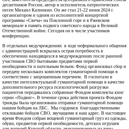
десантников России, автор и исполнитель патриотических
песен Михаил Калинкин. Он же стал 21-22 июня 2024 г.
организатором и одним из исполнителей концертной
программы «Свеча» на Поклонной горе и в Ржевском
мемориале в память подвига советского народа в Великой
Отечественной войне. Сегодня он в числе участников
конференции.
В отдельных медучреждениях в ходе неформального общения
с администрацией вскрылась острая потребность в
обеспечении находящихся в медучреждениях после ранений
участников СВО бытовыми предметами первой
необходимости и нательным бельем. Фонд организовал сбор и
передачу нескольких комплектов гуманитарной помощи в
соответствии с запрошенным перечнем. В госпитали в
качестве интеллектуальной гуманитарной помощи в качестве
дополнительного ресурса психологической разгрузки
пациентов передавались собранные Фондом комплекты книг
серии «Подвиг». В течение срока действия проекта Фондом
трижды была организована отправки гуманитарной помощи
нашим бойцам на ЛБС. Мы гордимся благодарственными
откликами бойцов СВО, звучащими в наш адрес. В настоящее
время Фондом собран вещевой гуманитарный груз из одежды,
обуви, предметов первой необходимости, детских игрушек
для жителей Курской области, эвакуированных из зоны