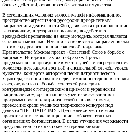
боевых действий, оставшихся без жилья и имущества.
В сегодняшних условиях захлестнувшей информационное
пространство агрессивной русофобии приоритетным
направлением деятельности Фонда является противодействие
разлагающему и дезориентирующему воздействию
враждебной пропаганды на нашу молодежь, которая является
ее главной мишенью. Именно в створе этого направления был
в этом году реализован при грантовой поддержке
Правительства Москвы проект «Советский Союз в борьбе с
нацизмом. История в фактах и образах». Проект
предусматривал проведение в местах учебы и сосредоточения
молодежи ветеранами военной и специальной службы уроков
мужества, концертов авторской песни патриотического
характера, экспонирование передвижной постерной выставки
фотодокументов о борьбе советской разведки и
контрразведки с гитлеровским нацизмом и украинским
национализмом, организацию музейно-экскурсионной
программы военно-патриотической направленности,
проведение среди учащихся творческого конкурса под
девизом "НЕТ НАЦИЗМУ». Центральное место в этом
проекте занимает экспонирование в образовательных
организациях фотовыставки. В целях улучшения усвояемости
представленного на выставке материала юными
посетителями в местах ее размещения силами привлеченного