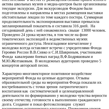
актива школьных музеев и медиа-центров были организованы
текущие экскурсии. Для экскурсоводов Фондом были
подготовлены и направлены в местах размещения выставки
обстоятельные лекции по теме каждого постера. Суммарная
продолжительность экспонирования выставки превысила
запланированный показатель и составила 316 дней. На
сегодняшний день с ней ознакомилось свыше 13000 человек.
Проведено 24 урока мужества, в том числе на фоне
тематических экспозиций в ведомственных музеях
ограниченного доступа. Неизгладимое впечатление у
молодежи всегда оставляют встречи с учредителями Фонда
Героями России В.В.Сивко и С.И.Шавриным, участниками
Фонда кавалерами боевых наград В,Ф.Бодряшовым и
М.Ю.Желтаковым. В молодежных аудиториях проведено 5
концертов авторской песни.
Характерно многовекторное позитивное воздействие
мероприятий Фонда на целевые аудитории. Отзывы
образовательной среды на мероприятия Фонда показали их
востребованность с точки зрения патриотического
воспитания как систематической и целенаправленной
деятельности по формированию у молодежи чувства верности
своему отечеству, готовности к выполнению гражданского
долга. Создание и показ фотоэкспозиции служит
расширению исторического кругозора. Проведение уроков