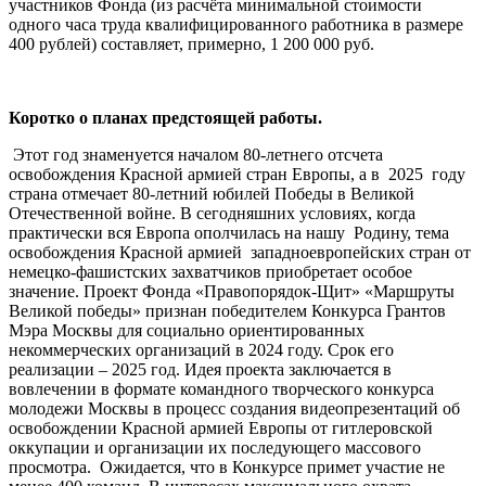
участников Фонда (из расчёта минимальной стоимости
одного часа труда квалифицированного работника в размере
400 рублей) составляет, примерно, 1 200 000 руб.
Коротко о планах предстоящей работы.
Этот год знаменуется началом 80-летнего отсчета
освобождения Красной армией стран Европы, а в 2025 году
страна отмечает 80-летний юбилей Победы в Великой
Отечественной войне. В сегодняшних условиях, когда
практически вся Европа ополчилась на нашу Родину, тема
освобождения Красной армией западноевропейских стран от
немецко-фашистских захватчиков приобретает особое
значение. Проект Фонда «Правопорядок-Щит» «Маршруты
Великой победы» признан победителем Конкурса Грантов
Мэра Москвы для социально ориентированных
некоммерческих организаций в 2024 году. Срок его
реализации – 2025 год. Идея проекта заключается в
вовлечении в формате командного творческого конкурса
молодежи Москвы в процесс создания видеопрезентаций об
освобождении Красной армией Европы от гитлеровской
оккупации и организации их последующего массового
просмотра. Ожидается, что в Конкурсе примет участие не