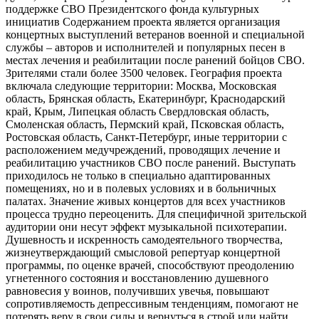
поддержке СВО Президентского фонда культурных
инициатив Содержанием проекта является организация
концертных выступлений ветеранов военной и специальной
службы – авторов и исполнителей и популярных песен в
местах лечения и реабилитации после ранений бойцов СВО.
Зрителями стали более 3500 человек. География проекта
включала следующие территории: Москва, Московская
область, Брянская область, Екатеринбург, Краснодарский
край, Крым, Липецкая область Свердловская область,
Смоленская область, Пермский край, Псковская область,
Ростовская область, Санкт-Петербург, иные территории с
расположением медучреждений, проводящих лечение и
реабилитацию участников СВО после ранений. Выступать
приходилось не только в специально адаптированных
помещениях, но и в полевых условиях и в больничных
палатах. Значение живых концертов для всех участников
процесса трудно переоценить. Для специфичной зрительской
аудитории они несут эффект музыкальной психотерапии.
Душевность и искренность самодеятельного творчества,
жизнеутверждающий смысловой репертуар концертной
программы, по оценке врачей, способствуют преодолению
угнетенного состояния и восстановлению душевного
равновесия у воинов, получивших увечья, повышают
сопротивляемость депрессивным тенденциям, помогают не
потерять веру в свои силы и вернуться в строй или найти