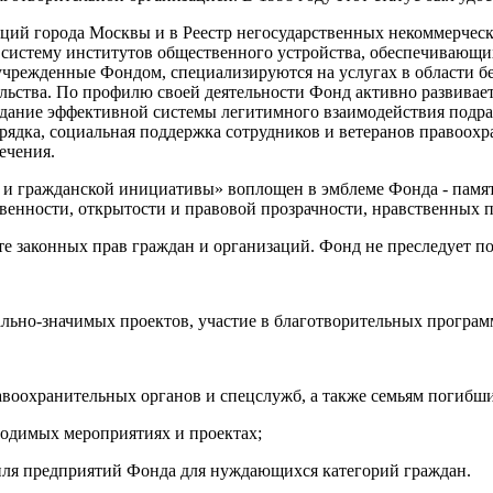
аций города Москвы и в Реестр негосударственных некоммерчес
систему институтов общественного устройства, обеспечивающих
учрежденные Фондом, специализируются на услугах в области бе
льства. По профилю своей деятельности Фонд активно развивае
здание эффективной системы легитимного взаимодействия подра
орядка, социальная поддержка сотрудников и ветеранов правоо
ечения.
и и гражданской инициативы» воплощен в эмблеме Фонда - пам
енности, открытости и правовой прозрачности, нравственных п
те законных прав граждан и организаций. Фонд не преследует п
льно-значимых проектов, участие в благотворительных програм
воохранительных органов и спецслужб, а также семьям погибши
водимых мероприятиях и проектах;
иля предприятий Фонда для нуждающихся категорий граждан.