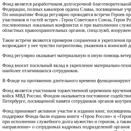
Фонд является разработчиком долгосрочной благотворительной 
Федерации, полных кавалеров ордена Славы, посвященные учр
По инициативе Фонда регулярно проводятся встречи Героев п
участников и гостей встреч - Герои Советского Союза, Герои 
послевоенных локальных конфликтах и при выполнении служеб
областных правоохранительных органов, спецслужб, вооруженн
Такие встречи являются примером сохранения и укрепления пр
возрождают у нее чувство патриотизма, уважения к воинской д
Фонд регулярно оказывает материальную и иную помощь ветер
Фонд вносит посильный вклад в укрепление материально-техн
наиболее отличившихся сотрудников.
В Фонде на протяжении длительного времени функционируют 
Фонд является участником торжественной церемонии вручения
войск МВД России. Фондом оказывается постоянное содействи
Петербурге, посвященной памяти сотрудников органов внутр
Фонд принимает активное участие в издании книг, посвященн
поддержке Фонда были изданы книги «Герои России» и «Герои
при исполнении служебного долга мужество и героизм, а так
направлении» о сотрудниках кадровых подразделений органов