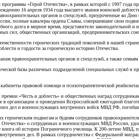
программы «Герой Отечества», в рамках которой с 1997 года пр
еждению 16 апреля 1934 года высшего звания воинской доблест
равоохранительных органов и спецслужб, приуроченные ко Дню 
России, полные кавалеры ордена Славы, совершившие свои подвиг
ного долга в мирное время, представители законодательной и и
ых сил, общественных организаций, предпринимательских союзо
еемственности героических традиций поколений в нашей стране,
облести и гордости за героическую историю Отечества.
анам правоохранительных органов и спецслужб, а также семьям
ической базы различных подразделений специальных служб и пр
кабинеты правовой помощи и психотерапевтической реабилитац
 премии «Честь и доблесть» и общественных наград сотрудник
е в организации и проведении Всероссийской ежегодной благот
енних дел и военнослужащих внутренних войск МВД РФ, погибш
ых героическим подвигам и будням сотрудников правоохраните
 Отечества» о сотрудниках и военнослужащих МВД России, удо
же книга об истории Пограничного училища. К 200-летию МВД, 
 внутренних дел. В рамках сотрудничества с Федеральной миг