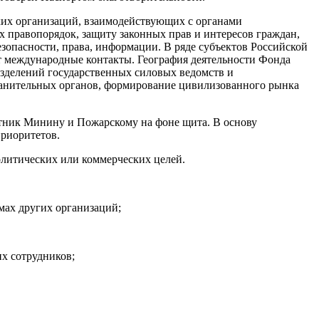
ких организаций, взаимодействующих с органами
 правопорядок, защиту законных прав и интересов граждан,
зопасности, права, информации. В ряде субъектов Российской
т международные контакты. География деятельности Фонда
зделений государственных силовых ведомств и
хранительных органов, формирование цивилизованного рынка
ятник Минину и Пожарскому на фоне щита. В основу
риоритетов.
олитических или коммерческих целей.
мах других организаций;
х сотрудников;