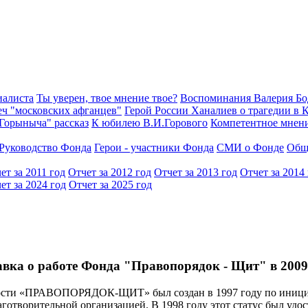
иалиста
Ты уверен, твое мнение твое?
Воспоминания Валерия Б
еч "московских афганцев"
Герой России Ханалиев о трагедии в 
Горыныча" рассказ
К юбилею В.И.Горового
Компетентное мнен
Руководство Фонда
Герои - участники Фонда
СМИ о Фонде
Общ
ет за 2011 год
Отчет за 2012 год
Отчет за 2013 год
Отчет за 2014
ет за 2024 год
Отчет за 2025 год
вка о работе Фонда "Правопорядок - Щит" в 2009
сти «ПРАВОПОРЯДОК-ЩИТ» был создан в 1997 году по инициат
лаготворительной организацией. В 1998 году этот статус был уд