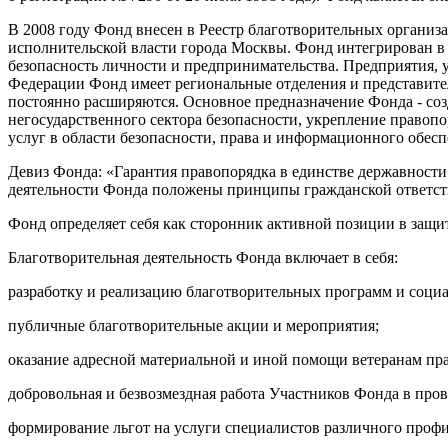
В 2008 году Фонд внесен в Реестр благотворительных организ
исполнительской власти города Москвы. Фонд интегрирован в 
безопасность личности и предпринимательства. Предприятия, 
Федерации Фонд имеет региональные отделения и представите
постоянно расширяются. Основное предназначение Фонда - со
негосударственного сектора безопасности, укрепление правоп
услуг в области безопасности, права и информационного обесп
Девиз Фонда: «Гарантия правопорядка в единстве державност
деятельности Фонда положены принципы гражданской ответств
Фонд определяет себя как сторонник активной позиции в защи
Благотворительная деятельность Фонда включает в себя:
разработку и реализацию благотворительных программ и социа
публичные благотворительные акции и мероприятия;
оказание адресной материальной и иной помощи ветеранам пра
добровольная и безвозмездная работа Участников Фонда в про
формирование льгот на услуги специалистов различного проф