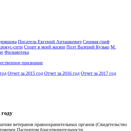
одряшова
Писатель Евгений Анташкевич
Снимая гриф
Крокус-сити
Спорт в моей жизни
Поэт Валерий Кузько
М.
ие
Фильмотека
ественное признание
 год
Отчет за 2015 год
Отчет за 2016 год
Отчет за 2017 год
 году
иве ветеранов правоохранительных органов (Свидетельство
остоверен Паспортом благотворительности.