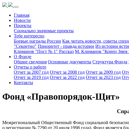
Главная
Новости
Проекты
Социально значимые проекты
Тебе интересно
Боевые награды России
Как читать новости, советы спец
"Секретно"
Приоритет - правда истории
Из истории встр
Климанов "Пост № 1" Рассказ
М. Климанов "Конец Змея 
О Фонде
Общие сведения
Основные документы
Структура Фонда
Отчеты о работе
Отчет за 2007 год
Отчет за 2008 год
Отчет за 2009 год
Отч
Отчет за 2019 год
Отчет за 2022 год
Отчет за 2023 год
Отч
Контакты
Фонд «Правопорядок-Щит»
Спра
Межрегиональный Общественный Фонд социальной безопасно
о регистрации № 7290 от 20 июля 1998 года). Фонд является б