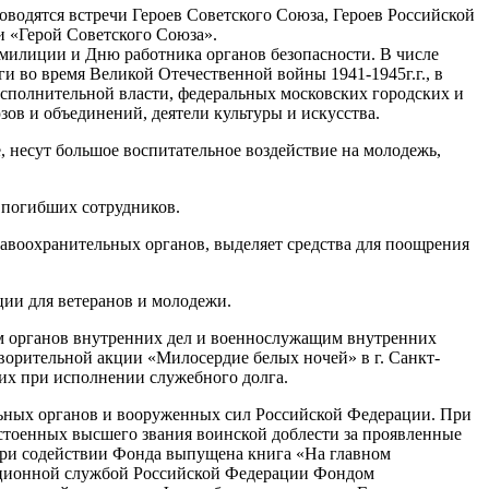
оводятся встречи Героев Советского Союза, Героев Российской
и «Герой Советского Союза».
милиции и Дню работника органов безопасности. В числе
и во время Великой Отечественной войны 1941-1945г.г., в
сполнительной власти, федеральных московских городских и
в и объединений, деятели культуры и искусства.
 несут большое воспитательное воздействие на молодежь,
 погибших сотрудников.
авоохранительных органов, выделяет средства для поощрения
ии для ветеранов и молодежи.
ам органов внутренних дел и военнослужащим внутренних
ворительной акции «Милосердие белых ночей» в г. Санкт-
их при исполнении служебного долга.
льных органов и вооруженных сил Российской Федерации. При
стоенных высшего звания воинской доблести за проявленные
при содействии Фонда выпущена книга «На главном
рационной службой Российской Федерации Фондом