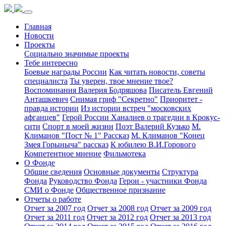
Главная
Новости
Проекты
Социально значимые проекты
Тебе интересно
Боевые награды России
Как читать новости, советы
специалиста
Ты уверен, твое мнение твое?
Воспоминания Валерия Бодряшова
Писатель Евгений
Анташкевич
Снимая гриф "Секретно"
Приоритет -
правда истории
Из истории встреч "московских
афганцев"
Герой России Ханалиев о трагедии в Крокус-
сити
Спорт в моей жизни
Поэт Валерий Кузько
М.
Климанов "Пост № 1" Рассказ
М. Климанов "Конец
Змея Горыныча" рассказ
К юбилею В.И.Горового
Компетентное мнение
Фильмотека
О Фонде
Общие сведения
Основные документы
Структура
Фонда
Руководство Фонда
Герои - участники Фонда
СМИ о Фонде
Общественное признание
Отчеты о работе
Отчет за 2007 год
Отчет за 2008 год
Отчет за 2009 год
Отчет за 2011 год
Отчет за 2012 год
Отчет за 2013 год