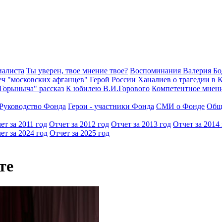
иалиста
Ты уверен, твое мнение твое?
Воспоминания Валерия Б
еч "московских афганцев"
Герой России Ханалиев о трагедии в 
Горыныча" рассказ
К юбилею В.И.Горового
Компетентное мнен
Руководство Фонда
Герои - участники Фонда
СМИ о Фонде
Общ
ет за 2011 год
Отчет за 2012 год
Отчет за 2013 год
Отчет за 2014
ет за 2024 год
Отчет за 2025 год
те