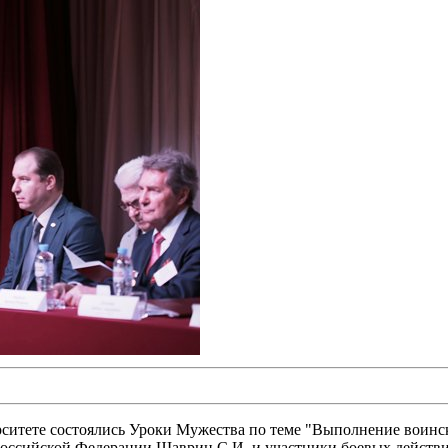
ситете состоялись Уроки Мужества по теме "Выполнение воинс
Российской Федерации Шаврин С.И. и участники боевых действий