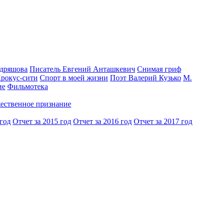
одряшова
Писатель Евгений Анташкевич
Снимая гриф
Крокус-сити
Спорт в моей жизни
Поэт Валерий Кузько
М.
ие
Фильмотека
ественное признание
 год
Отчет за 2015 год
Отчет за 2016 год
Отчет за 2017 год