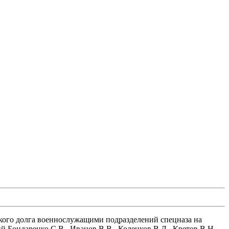
кого долга военнослужащими подразделений спецназа на
 Бондаренко С.В., Иванов В.В., Коленков В.Л., Кретов В.Н.,