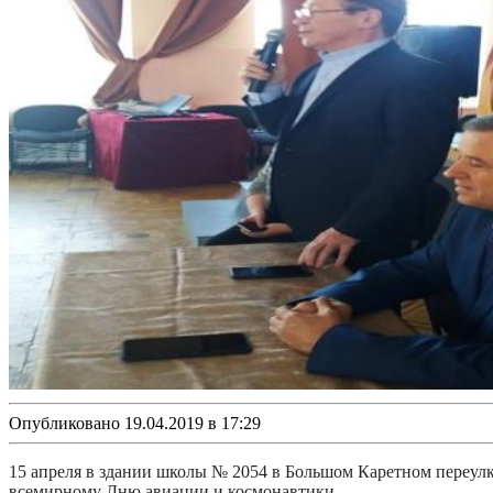
Опубликовано 19.04.2019 в 17:29
15 апреля в здании школы № 2054 в Большом Каретном переул
всемирному Дню авиации и космонавтики.