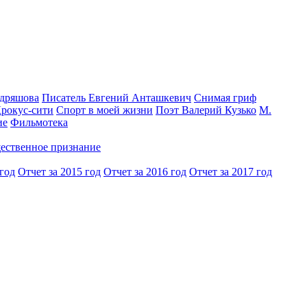
одряшова
Писатель Евгений Анташкевич
Снимая гриф
Крокус-сити
Спорт в моей жизни
Поэт Валерий Кузько
М.
ие
Фильмотека
ественное признание
 год
Отчет за 2015 год
Отчет за 2016 год
Отчет за 2017 год