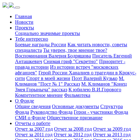
Главная
Новости
Проекты
Социально значимые проекты
Тебе интересно
Боевые награды России
Как читать новости, советы
специалиста
Ты уверен, твое мнение твое?
Воспоминания Валерия Бодряшова
Писатель Евгений
Анташкевич
Снимая гриф "Секретно"
Приоритет -
правда истории
Из истории встреч "московских
афганцев"
Герой России Ханалиев о трагедии в Крокус-
сити
Спорт в моей жизни
Поэт Валерий Кузько
М.
Климанов "Пост № 1" Рассказ
М. Климанов "Конец
Змея Горыныча" рассказ
К юбилею В.И.Горового
Компетентное мнение
Фильмотека
О Фонде
Общие сведения
Основные документы
Структура
Фонда
Руководство Фонда
Герои - участники Фонда
СМИ о Фонде
Общественное признание
Отчеты о работе
Отчет за 2007 год
Отчет за 2008 год
Отчет за 2009 год
Отчет за 2011 год
Отчет за 2012 год
Отчет за 2013 год