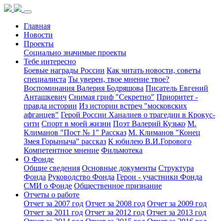
Главная
Новости
Проекты
Социально значимые проекты
Тебе интересно
Боевые награды России
Как читать новости, советы
специалиста
Ты уверен, твое мнение твое?
Воспоминания Валерия Бодряшова
Писатель Евгений
Анташкевич
Снимая гриф "Секретно"
Приоритет -
правда истории
Из истории встреч "московских
афганцев"
Герой России Ханалиев о трагедии в Крокус-
сити
Спорт в моей жизни
Поэт Валерий Кузько
М.
Климанов "Пост № 1" Рассказ
М. Климанов "Конец
Змея Горыныча" рассказ
К юбилею В.И.Горового
Компетентное мнение
Фильмотека
О Фонде
Общие сведения
Основные документы
Структура
Фонда
Руководство Фонда
Герои - участники Фонда
СМИ о Фонде
Общественное признание
Отчеты о работе
Отчет за 2007 год
Отчет за 2008 год
Отчет за 2009 год
Отчет за 2011 год
Отчет за 2012 год
Отчет за 2013 год