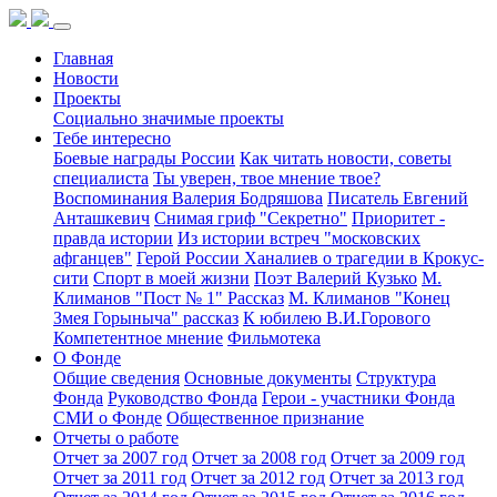
Главная
Новости
Проекты
Социально значимые проекты
Тебе интересно
Боевые награды России
Как читать новости, советы
специалиста
Ты уверен, твое мнение твое?
Воспоминания Валерия Бодряшова
Писатель Евгений
Анташкевич
Снимая гриф "Секретно"
Приоритет -
правда истории
Из истории встреч "московских
афганцев"
Герой России Ханалиев о трагедии в Крокус-
сити
Спорт в моей жизни
Поэт Валерий Кузько
М.
Климанов "Пост № 1" Рассказ
М. Климанов "Конец
Змея Горыныча" рассказ
К юбилею В.И.Горового
Компетентное мнение
Фильмотека
О Фонде
Общие сведения
Основные документы
Структура
Фонда
Руководство Фонда
Герои - участники Фонда
СМИ о Фонде
Общественное признание
Отчеты о работе
Отчет за 2007 год
Отчет за 2008 год
Отчет за 2009 год
Отчет за 2011 год
Отчет за 2012 год
Отчет за 2013 год