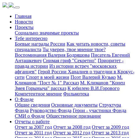
Главная
Новости
Проекты
Социально значимые проекты
Тебе интересно
Боевые награды России
Как читать новости, советы
специалиста
Ты уверен, твое мнение твое?
Воспоминания Валерия Бодряшова
Писатель Евгений
Анташкевич
Снимая гриф "Секретно"
Приоритет -
правда истории
Из истории встреч "московских
афганцев"
Герой России Ханалиев о трагедии в Крокус-
сити
Спорт в моей жизни
Поэт Валерий Кузько
М.
Климанов "Пост № 1" Рассказ
М. Климанов "Конец
Змея Горыныча" рассказ
К юбилею В.И.Горового
Компетентное мнение
Фильмотека
О Фонде
Общие сведения
Основные документы
Структура
Фонда
Руководство Фонда
Герои - участники Фонда
СМИ о Фонде
Общественное признание
Отчеты о работе
Отчет за 2007 год
Отчет за 2008 год
Отчет за 2009 год
Отчет за 2011 год
Отчет за 2012 год
Отчет за 2013 год