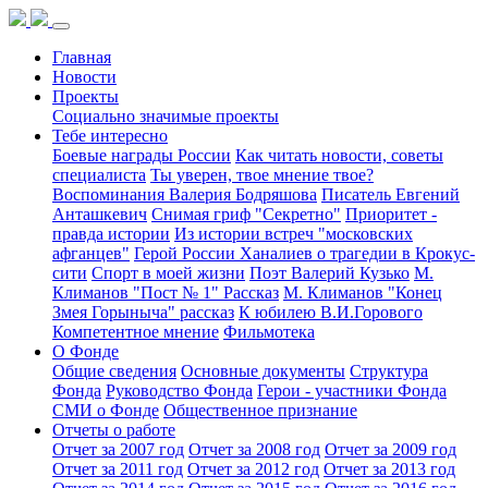
Главная
Новости
Проекты
Социально значимые проекты
Тебе интересно
Боевые награды России
Как читать новости, советы
специалиста
Ты уверен, твое мнение твое?
Воспоминания Валерия Бодряшова
Писатель Евгений
Анташкевич
Снимая гриф "Секретно"
Приоритет -
правда истории
Из истории встреч "московских
афганцев"
Герой России Ханалиев о трагедии в Крокус-
сити
Спорт в моей жизни
Поэт Валерий Кузько
М.
Климанов "Пост № 1" Рассказ
М. Климанов "Конец
Змея Горыныча" рассказ
К юбилею В.И.Горового
Компетентное мнение
Фильмотека
О Фонде
Общие сведения
Основные документы
Структура
Фонда
Руководство Фонда
Герои - участники Фонда
СМИ о Фонде
Общественное признание
Отчеты о работе
Отчет за 2007 год
Отчет за 2008 год
Отчет за 2009 год
Отчет за 2011 год
Отчет за 2012 год
Отчет за 2013 год