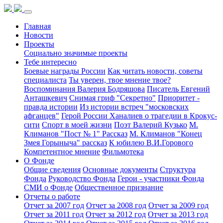
Главная
Новости
Проекты
Социально значимые проекты
Тебе интересно
Боевые награды России
Как читать новости, советы
специалиста
Ты уверен, твое мнение твое?
Воспоминания Валерия Бодряшова
Писатель Евгений
Анташкевич
Снимая гриф "Секретно"
Приоритет -
правда истории
Из истории встреч "московских
афганцев"
Герой России Ханалиев о трагедии в Крокус-
сити
Спорт в моей жизни
Поэт Валерий Кузько
М.
Климанов "Пост № 1" Рассказ
М. Климанов "Конец
Змея Горыныча" рассказ
К юбилею В.И.Горового
Компетентное мнение
Фильмотека
О Фонде
Общие сведения
Основные документы
Структура
Фонда
Руководство Фонда
Герои - участники Фонда
СМИ о Фонде
Общественное признание
Отчеты о работе
Отчет за 2007 год
Отчет за 2008 год
Отчет за 2009 год
Отчет за 2011 год
Отчет за 2012 год
Отчет за 2013 год