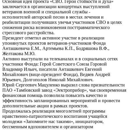
Основная идея проекта «СВО. Герои стойкости и духа»
заключается в организации концертных выступлений
ветеранов военной и специальной службы -
исполнителей авторской песни в местах лечения и
реабилитации получивших увечья участников СВО в целях
снижения риска возникновения посттравматического
стрессового расстройства.
Президент отметил активное участие в реализации
упонянутых проектов ветеранов-участников Фонда
Анташкевича Е.М., Артемьева К.П., Бодряшова В.Ф.,
Желтакова М.Ю.
Активно выступали на телеканалах и в социальных сетях
участники Фонда: Герой Советского Союза Горовой
Владимир Ильич, писатели Анташкевич Евгений
Михайлович (вице-президент Фонда), Ведяев Андрей
Юрьевич, Долгополов Николай Михайлович.
Юрий Сергеевич Мацуленко выразил слова признательности
ПАО «Тамбовский завод «Эектроприбор», чья своевременная
финансовая помощь позволила повысить качество и
эффективность запланированных мероприятий и провести
дополнительные акции в рамках проектов.
Продолжалась реализация многолетней программы
нравственно-патриотического воспитания учащейся
молодежи «Запомните нас такими», инициатором,
бессменным вдохновителем и организатором