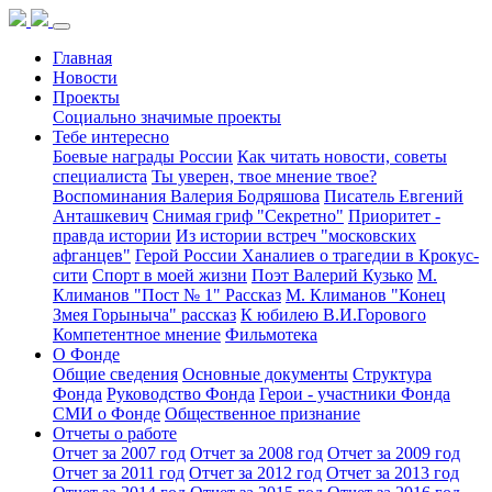
Главная
Новости
Проекты
Социально значимые проекты
Тебе интересно
Боевые награды России
Как читать новости, советы
специалиста
Ты уверен, твое мнение твое?
Воспоминания Валерия Бодряшова
Писатель Евгений
Анташкевич
Снимая гриф "Секретно"
Приоритет -
правда истории
Из истории встреч "московских
афганцев"
Герой России Ханалиев о трагедии в Крокус-
сити
Спорт в моей жизни
Поэт Валерий Кузько
М.
Климанов "Пост № 1" Рассказ
М. Климанов "Конец
Змея Горыныча" рассказ
К юбилею В.И.Горового
Компетентное мнение
Фильмотека
О Фонде
Общие сведения
Основные документы
Структура
Фонда
Руководство Фонда
Герои - участники Фонда
СМИ о Фонде
Общественное признание
Отчеты о работе
Отчет за 2007 год
Отчет за 2008 год
Отчет за 2009 год
Отчет за 2011 год
Отчет за 2012 год
Отчет за 2013 год