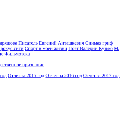
одряшова
Писатель Евгений Анташкевич
Снимая гриф
Крокус-сити
Спорт в моей жизни
Поэт Валерий Кузько
М.
ие
Фильмотека
ественное признание
 год
Отчет за 2015 год
Отчет за 2016 год
Отчет за 2017 год