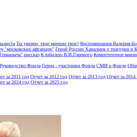
иалиста
Ты уверен, твое мнение твое?
Воспоминания Валерия Б
еч "московских афганцев"
Герой России Ханалиев о трагедии в 
Горыныча" рассказ
К юбилею В.И.Горового
Компетентное мнен
Руководство Фонда
Герои - участники Фонда
СМИ о Фонде
Общ
ет за 2011 год
Отчет за 2012 год
Отчет за 2013 год
Отчет за 2014
ет за 2024 год
Отчет за 2025 год