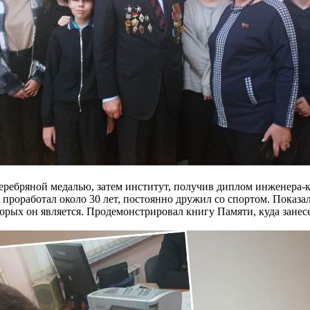
еребряной медалью, затем институт, получив диплом инженера-к
е проработал около 30 лет, постоянно дружил со спортом. Показ
рых он является. Продемонстрировал книгу Памяти, куда занес