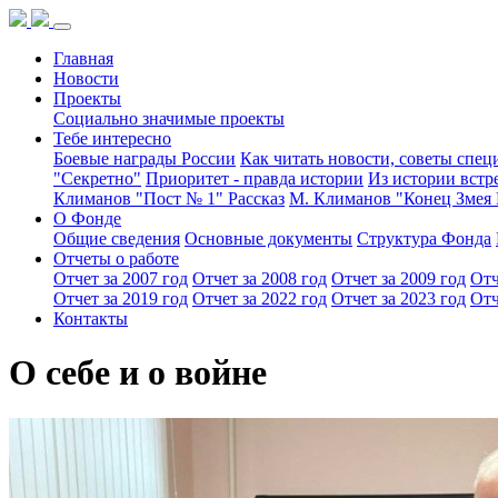
Главная
Новости
Проекты
Социально значимые проекты
Тебе интересно
Боевые награды России
Как читать новости, советы спец
"Секретно"
Приоритет - правда истории
Из истории встр
Климанов "Пост № 1" Рассказ
М. Климанов "Конец Змея 
О Фонде
Общие сведения
Основные документы
Структура Фонда
Отчеты о работе
Отчет за 2007 год
Отчет за 2008 год
Отчет за 2009 год
Отч
Отчет за 2019 год
Отчет за 2022 год
Отчет за 2023 год
Отч
Контакты
О себе и о войне