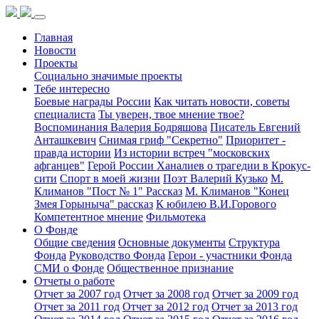
Главная
Новости
Проекты
Социально значимые проекты
Тебе интересно
Боевые награды России
Как читать новости, советы
специалиста
Ты уверен, твое мнение твое?
Воспоминания Валерия Бодряшова
Писатель Евгений
Анташкевич
Снимая гриф "Секретно"
Приоритет -
правда истории
Из истории встреч "московских
афганцев"
Герой России Ханалиев о трагедии в Крокус-
сити
Спорт в моей жизни
Поэт Валерий Кузько
М.
Климанов "Пост № 1" Рассказ
М. Климанов "Конец
Змея Горыныча" рассказ
К юбилею В.И.Горового
Компетентное мнение
Фильмотека
О Фонде
Общие сведения
Основные документы
Структура
Фонда
Руководство Фонда
Герои - участники Фонда
СМИ о Фонде
Общественное признание
Отчеты о работе
Отчет за 2007 год
Отчет за 2008 год
Отчет за 2009 год
Отчет за 2011 год
Отчет за 2012 год
Отчет за 2013 год