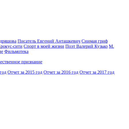
одряшова
Писатель Евгений Анташкевич
Снимая гриф
Крокус-сити
Спорт в моей жизни
Поэт Валерий Кузько
М.
ие
Фильмотека
ественное признание
 год
Отчет за 2015 год
Отчет за 2016 год
Отчет за 2017 год