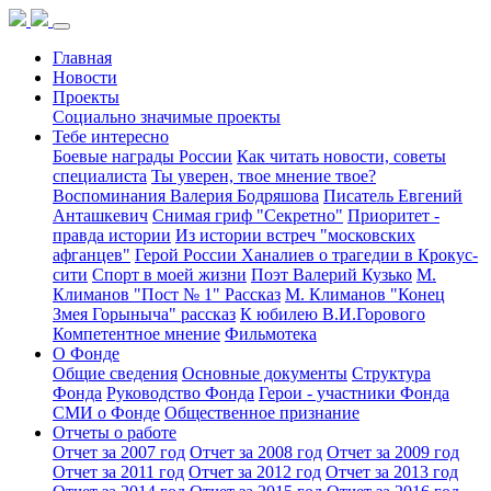
Главная
Новости
Проекты
Социально значимые проекты
Тебе интересно
Боевые награды России
Как читать новости, советы
специалиста
Ты уверен, твое мнение твое?
Воспоминания Валерия Бодряшова
Писатель Евгений
Анташкевич
Снимая гриф "Секретно"
Приоритет -
правда истории
Из истории встреч "московских
афганцев"
Герой России Ханалиев о трагедии в Крокус-
сити
Спорт в моей жизни
Поэт Валерий Кузько
М.
Климанов "Пост № 1" Рассказ
М. Климанов "Конец
Змея Горыныча" рассказ
К юбилею В.И.Горового
Компетентное мнение
Фильмотека
О Фонде
Общие сведения
Основные документы
Структура
Фонда
Руководство Фонда
Герои - участники Фонда
СМИ о Фонде
Общественное признание
Отчеты о работе
Отчет за 2007 год
Отчет за 2008 год
Отчет за 2009 год
Отчет за 2011 год
Отчет за 2012 год
Отчет за 2013 год