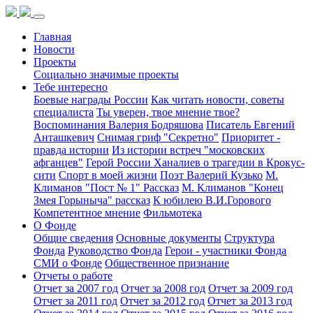
Главная
Новости
Проекты
Социально значимые проекты
Тебе интересно
Боевые награды России
Как читать новости, советы
специалиста
Ты уверен, твое мнение твое?
Воспоминания Валерия Бодряшова
Писатель Евгений
Анташкевич
Снимая гриф "Секретно"
Приоритет -
правда истории
Из истории встреч "московских
афганцев"
Герой России Ханалиев о трагедии в Крокус-
сити
Спорт в моей жизни
Поэт Валерий Кузько
М.
Климанов "Пост № 1" Рассказ
М. Климанов "Конец
Змея Горыныча" рассказ
К юбилею В.И.Горового
Компетентное мнение
Фильмотека
О Фонде
Общие сведения
Основные документы
Структура
Фонда
Руководство Фонда
Герои - участники Фонда
СМИ о Фонде
Общественное признание
Отчеты о работе
Отчет за 2007 год
Отчет за 2008 год
Отчет за 2009 год
Отчет за 2011 год
Отчет за 2012 год
Отчет за 2013 год