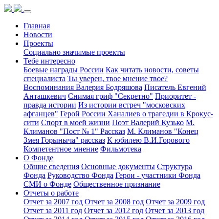
Главная
Новости
Проекты
Социально значимые проекты
Тебе интересно
Боевые награды России
Как читать новости, советы
специалиста
Ты уверен, твое мнение твое?
Воспоминания Валерия Бодряшова
Писатель Евгений
Анташкевич
Снимая гриф "Секретно"
Приоритет -
правда истории
Из истории встреч "московских
афганцев"
Герой России Ханалиев о трагедии в Крокус-
сити
Спорт в моей жизни
Поэт Валерий Кузько
М.
Климанов "Пост № 1" Рассказ
М. Климанов "Конец
Змея Горыныча" рассказ
К юбилею В.И.Горового
Компетентное мнение
Фильмотека
О Фонде
Общие сведения
Основные документы
Структура
Фонда
Руководство Фонда
Герои - участники Фонда
СМИ о Фонде
Общественное признание
Отчеты о работе
Отчет за 2007 год
Отчет за 2008 год
Отчет за 2009 год
Отчет за 2011 год
Отчет за 2012 год
Отчет за 2013 год