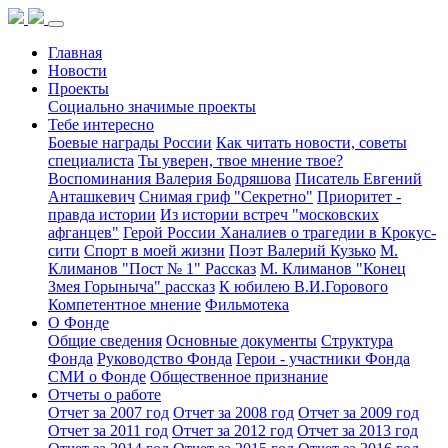
Главная
Новости
Проекты
Социально значимые проекты
Тебе интересно
Боевые награды России
Как читать новости, советы
специалиста
Ты уверен, твое мнение твое?
Воспоминания Валерия Бодряшова
Писатель Евгений
Анташкевич
Снимая гриф "Секретно"
Приоритет -
правда истории
Из истории встреч "московских
афганцев"
Герой России Ханалиев о трагедии в Крокус-
сити
Спорт в моей жизни
Поэт Валерий Кузько
М.
Климанов "Пост № 1" Рассказ
М. Климанов "Конец
Змея Горыныча" рассказ
К юбилею В.И.Горового
Компетентное мнение
Фильмотека
О Фонде
Общие сведения
Основные документы
Структура
Фонда
Руководство Фонда
Герои - участники Фонда
СМИ о Фонде
Общественное признание
Отчеты о работе
Отчет за 2007 год
Отчет за 2008 год
Отчет за 2009 год
Отчет за 2011 год
Отчет за 2012 год
Отчет за 2013 год