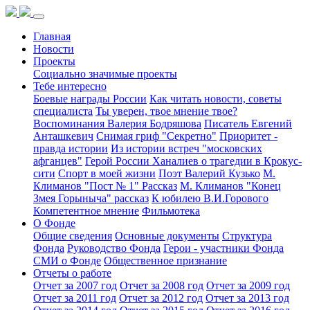
Главная
Новости
Проекты
Социально значимые проекты
Тебе интересно
Боевые награды России
Как читать новости, советы
специалиста
Ты уверен, твое мнение твое?
Воспоминания Валерия Бодряшова
Писатель Евгений
Анташкевич
Снимая гриф "Секретно"
Приоритет -
правда истории
Из истории встреч "московских
афганцев"
Герой России Ханалиев о трагедии в Крокус-
сити
Спорт в моей жизни
Поэт Валерий Кузько
М.
Климанов "Пост № 1" Рассказ
М. Климанов "Конец
Змея Горыныча" рассказ
К юбилею В.И.Горового
Компетентное мнение
Фильмотека
О Фонде
Общие сведения
Основные документы
Структура
Фонда
Руководство Фонда
Герои - участники Фонда
СМИ о Фонде
Общественное признание
Отчеты о работе
Отчет за 2007 год
Отчет за 2008 год
Отчет за 2009 год
Отчет за 2011 год
Отчет за 2012 год
Отчет за 2013 год