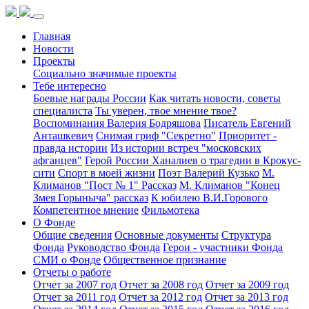
Главная
Новости
Проекты
Социально значимые проекты
Тебе интересно
Боевые награды России
Как читать новости, советы
специалиста
Ты уверен, твое мнение твое?
Воспоминания Валерия Бодряшова
Писатель Евгений
Анташкевич
Снимая гриф "Секретно"
Приоритет -
правда истории
Из истории встреч "московских
афганцев"
Герой России Ханалиев о трагедии в Крокус-
сити
Спорт в моей жизни
Поэт Валерий Кузько
М.
Климанов "Пост № 1" Рассказ
М. Климанов "Конец
Змея Горыныча" рассказ
К юбилею В.И.Горового
Компетентное мнение
Фильмотека
О Фонде
Общие сведения
Основные документы
Структура
Фонда
Руководство Фонда
Герои - участники Фонда
СМИ о Фонде
Общественное признание
Отчеты о работе
Отчет за 2007 год
Отчет за 2008 год
Отчет за 2009 год
Отчет за 2011 год
Отчет за 2012 год
Отчет за 2013 год