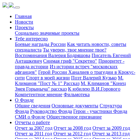
Главная
Новости
Проекты
Социально значимые проекты
Тебе интересно
Боевые награды России
Как читать новости, советы
специалиста
Ты уверен, твое мнение твое?
Воспоминания Валерия Бодряшова
Писатель Евгений
Анташкевич
Снимая гриф "Секретно"
Приоритет -
правда истории
Из истории встреч "московских
афганцев"
Герой России Ханалиев о трагедии в Крокус-
сити
Спорт в моей жизни
Поэт Валерий Кузько
М.
Климанов "Пост № 1" Рассказ
М. Климанов "Конец
Змея Горыныча" рассказ
К юбилею В.И.Горового
Компетентное мнение
Фильмотека
О Фонде
Общие сведения
Основные документы
Структура
Фонда
Руководство Фонда
Герои - участники Фонда
СМИ о Фонде
Общественное признание
Отчеты о работе
Отчет за 2007 год
Отчет за 2008 год
Отчет за 2009 год
Отчет за 2011 год
Отчет за 2012 год
Отчет за 2013 год