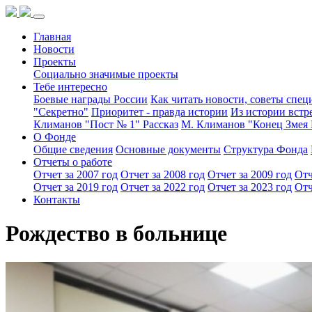
Главная
Новости
Проекты
Социально значимые проекты
Тебе интересно
Боевые награды России
Как читать новости, советы спец
"Секретно"
Приоритет - правда истории
Из истории встр
Климанов "Пост № 1" Рассказ
М. Климанов "Конец Змея 
О Фонде
Общие сведения
Основные документы
Структура Фонда
Отчеты о работе
Отчет за 2007 год
Отчет за 2008 год
Отчет за 2009 год
Отч
Отчет за 2019 год
Отчет за 2022 год
Отчет за 2023 год
Отч
Контакты
Рождество в больнице