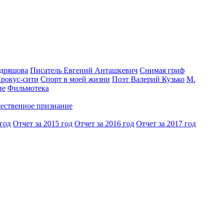
одряшова
Писатель Евгений Анташкевич
Снимая гриф
Крокус-сити
Спорт в моей жизни
Поэт Валерий Кузько
М.
ие
Фильмотека
ественное признание
 год
Отчет за 2015 год
Отчет за 2016 год
Отчет за 2017 год