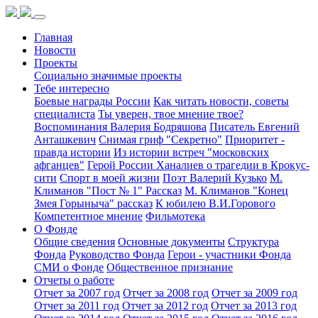
Главная
Новости
Проекты
Социально значимые проекты
Тебе интересно
Боевые награды России
Как читать новости, советы
специалиста
Ты уверен, твое мнение твое?
Воспоминания Валерия Бодряшова
Писатель Евгений
Анташкевич
Снимая гриф "Секретно"
Приоритет -
правда истории
Из истории встреч "московских
афганцев"
Герой России Ханалиев о трагедии в Крокус-
сити
Спорт в моей жизни
Поэт Валерий Кузько
М.
Климанов "Пост № 1" Рассказ
М. Климанов "Конец
Змея Горыныча" рассказ
К юбилею В.И.Горового
Компетентное мнение
Фильмотека
О Фонде
Общие сведения
Основные документы
Структура
Фонда
Руководство Фонда
Герои - участники Фонда
СМИ о Фонде
Общественное признание
Отчеты о работе
Отчет за 2007 год
Отчет за 2008 год
Отчет за 2009 год
Отчет за 2011 год
Отчет за 2012 год
Отчет за 2013 год