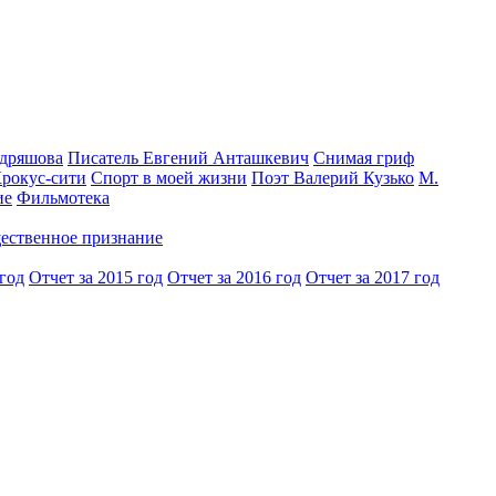
одряшова
Писатель Евгений Анташкевич
Снимая гриф
Крокус-сити
Спорт в моей жизни
Поэт Валерий Кузько
М.
ие
Фильмотека
ественное признание
 год
Отчет за 2015 год
Отчет за 2016 год
Отчет за 2017 год