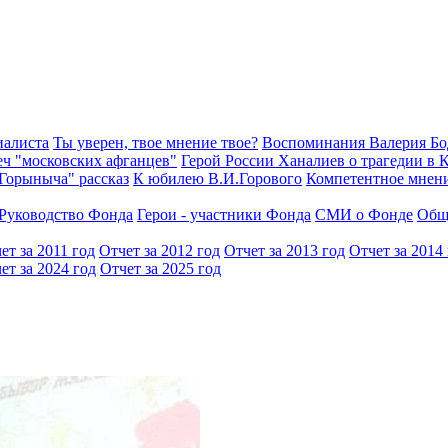
иалиста
Ты уверен, твое мнение твое?
Воспоминания Валерия Б
еч "московских афганцев"
Герой России Ханалиев о трагедии в 
Горыныча" рассказ
К юбилею В.И.Горового
Компетентное мнен
Руководство Фонда
Герои - участники Фонда
СМИ о Фонде
Общ
ет за 2011 год
Отчет за 2012 год
Отчет за 2013 год
Отчет за 2014
ет за 2024 год
Отчет за 2025 год