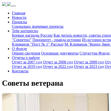
Главная
Новости
Проекты
Социально значимые проекты
Тебе интересно
Боевые награды России
Как читать новости, советы спец
"Секретно"
Приоритет - правда истории
Из истории встр
Климанов "Пост № 1" Рассказ
М. Климанов "Конец Змея 
О Фонде
Общие сведения
Основные документы
Структура Фонда
Отчеты о работе
Отчет за 2007 год
Отчет за 2008 год
Отчет за 2009 год
Отч
Отчет за 2019 год
Отчет за 2022 год
Отчет за 2023 год
Отч
Контакты
Советы ветерана