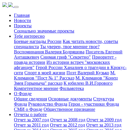
Главная
Новости
Проекты
Социально значимые проекты
Тебе интересно
Боевые награды России
Как читать новости, советы
специалиста
Ты уверен, твое мнение твое?
Воспоминания Валерия Бодряшова
Писатель Евгений
Анташкевич
Снимая гриф "Секретно"
Приоритет -
правда истории
Из истории встреч "московских
афганцев"
Герой России Ханалиев о трагедии в Крокус-
сити
Спорт в моей жизни
Поэт Валерий Кузько
М.
Климанов "Пост № 1" Рассказ
М. Климанов "Конец
Змея Горыныча" рассказ
К юбилею В.И.Горового
Компетентное мнение
Фильмотека
О Фонде
Общие сведения
Основные документы
Структура
Фонда
Руководство Фонда
Герои - участники Фонда
СМИ о Фонде
Общественное признание
Отчеты о работе
Отчет за 2007 год
Отчет за 2008 год
Отчет за 2009 год
Отчет за 2011 год
Отчет за 2012 год
Отчет за 2013 год