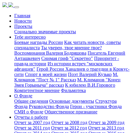
Главная
Новости
Проекты
Социально значимые проекты
Тебе интересно
Боевые награды России
Как читать новости, советы
специалиста
Ты уверен, твое мнение твое?
Воспоминания Валерия Бодряшова
Писатель Евгений
Анташкевич
Снимая гриф "Секретно"
Приоритет -
правда истории
Из истории встреч "московских
афганцев"
Герой России Ханалиев о трагедии в Крокус-
сити
Спорт в моей жизни
Поэт Валерий Кузько
М.
Климанов "Пост № 1" Рассказ
М. Климанов "Конец
Змея Горыныча" рассказ
К юбилею В.И.Горового
Компетентное мнение
Фильмотека
О Фонде
Общие сведения
Основные документы
Структура
Фонда
Руководство Фонда
Герои - участники Фонда
СМИ о Фонде
Общественное признание
Отчеты о работе
Отчет за 2007 год
Отчет за 2008 год
Отчет за 2009 год
Отчет за 2011 год
Отчет за 2012 год
Отчет за 2013 год