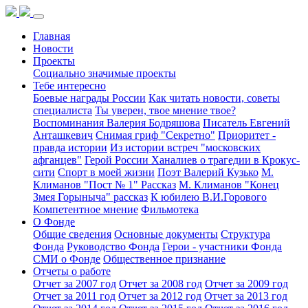
Главная
Новости
Проекты
Социально значимые проекты
Тебе интересно
Боевые награды России
Как читать новости, советы
специалиста
Ты уверен, твое мнение твое?
Воспоминания Валерия Бодряшова
Писатель Евгений
Анташкевич
Снимая гриф "Секретно"
Приоритет -
правда истории
Из истории встреч "московских
афганцев"
Герой России Ханалиев о трагедии в Крокус-
сити
Спорт в моей жизни
Поэт Валерий Кузько
М.
Климанов "Пост № 1" Рассказ
М. Климанов "Конец
Змея Горыныча" рассказ
К юбилею В.И.Горового
Компетентное мнение
Фильмотека
О Фонде
Общие сведения
Основные документы
Структура
Фонда
Руководство Фонда
Герои - участники Фонда
СМИ о Фонде
Общественное признание
Отчеты о работе
Отчет за 2007 год
Отчет за 2008 год
Отчет за 2009 год
Отчет за 2011 год
Отчет за 2012 год
Отчет за 2013 год