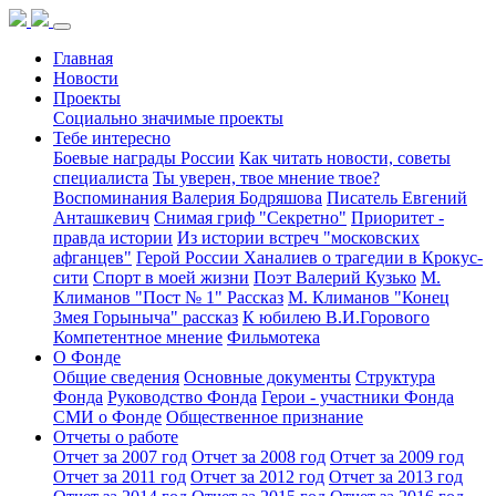
Главная
Новости
Проекты
Социально значимые проекты
Тебе интересно
Боевые награды России
Как читать новости, советы
специалиста
Ты уверен, твое мнение твое?
Воспоминания Валерия Бодряшова
Писатель Евгений
Анташкевич
Снимая гриф "Секретно"
Приоритет -
правда истории
Из истории встреч "московских
афганцев"
Герой России Ханалиев о трагедии в Крокус-
сити
Спорт в моей жизни
Поэт Валерий Кузько
М.
Климанов "Пост № 1" Рассказ
М. Климанов "Конец
Змея Горыныча" рассказ
К юбилею В.И.Горового
Компетентное мнение
Фильмотека
О Фонде
Общие сведения
Основные документы
Структура
Фонда
Руководство Фонда
Герои - участники Фонда
СМИ о Фонде
Общественное признание
Отчеты о работе
Отчет за 2007 год
Отчет за 2008 год
Отчет за 2009 год
Отчет за 2011 год
Отчет за 2012 год
Отчет за 2013 год