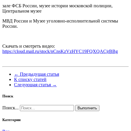
зале ФСБ России, музее истории московской полиции,
Центральном музее
МВД России и Музее уголовно-исполнительной системы
России.
Скачать и смотреть видео:
https://cloud.mail.ru/stock/nCnsKzVzHYC19FQXQACjrBBg
← Предыдущая статья
К списку статей
Следующая статья →
Поиск
Поиск...
Выполнить
Категории