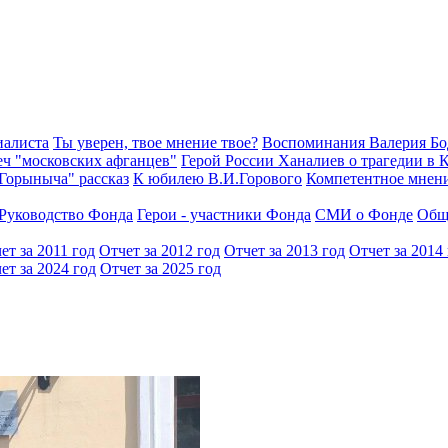
иалиста
Ты уверен, твое мнение твое?
Воспоминания Валерия Б
еч "московских афганцев"
Герой России Ханалиев о трагедии в 
Горыныча" рассказ
К юбилею В.И.Горового
Компетентное мнен
Руководство Фонда
Герои - участники Фонда
СМИ о Фонде
Общ
ет за 2011 год
Отчет за 2012 год
Отчет за 2013 год
Отчет за 2014
ет за 2024 год
Отчет за 2025 год