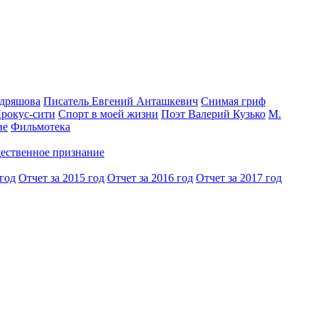
одряшова
Писатель Евгений Анташкевич
Снимая гриф
Крокус-сити
Спорт в моей жизни
Поэт Валерий Кузько
М.
ие
Фильмотека
ественное признание
 год
Отчет за 2015 год
Отчет за 2016 год
Отчет за 2017 год