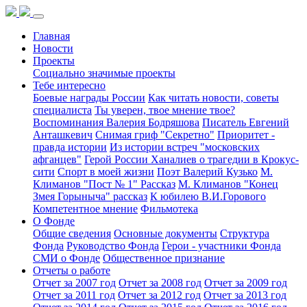
Главная
Новости
Проекты
Социально значимые проекты
Тебе интересно
Боевые награды России
Как читать новости, советы
специалиста
Ты уверен, твое мнение твое?
Воспоминания Валерия Бодряшова
Писатель Евгений
Анташкевич
Снимая гриф "Секретно"
Приоритет -
правда истории
Из истории встреч "московских
афганцев"
Герой России Ханалиев о трагедии в Крокус-
сити
Спорт в моей жизни
Поэт Валерий Кузько
М.
Климанов "Пост № 1" Рассказ
М. Климанов "Конец
Змея Горыныча" рассказ
К юбилею В.И.Горового
Компетентное мнение
Фильмотека
О Фонде
Общие сведения
Основные документы
Структура
Фонда
Руководство Фонда
Герои - участники Фонда
СМИ о Фонде
Общественное признание
Отчеты о работе
Отчет за 2007 год
Отчет за 2008 год
Отчет за 2009 год
Отчет за 2011 год
Отчет за 2012 год
Отчет за 2013 год