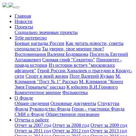
Главная
Новости
Проекты
Социально значимые проекты
Тебе интересно
Боевые награды России
Как читать новости, советы
специалиста
Ты уверен, твое мнение твое?
Воспоминания Валерия Бодряшова
Писатель Евгений
Анташкевич
Снимая гриф "Секретно"
Приоритет -
правда истории
Из истории встреч "московских
афганцев"
Герой России Ханалиев о трагедии в Крокус-
сити
Спорт в моей жизни
Поэт Валерий Кузько
М.
Климанов "Пост № 1" Рассказ
М. Климанов "Конец
Змея Горыныча" рассказ
К юбилею В.И.Горового
Компетентное мнение
Фильмотека
О Фонде
Общие сведения
Основные документы
Структура
Фонда
Руководство Фонда
Герои - участники Фонда
СМИ о Фонде
Общественное признание
Отчеты о работе
Отчет за 2007 год
Отчет за 2008 год
Отчет за 2009 год
Отчет за 2011 год
Отчет за 2012 год
Отчет за 2013 год