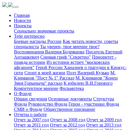
Главная
Новости
Проекты
Социально значимые проекты
Тебе интересно
Боевые награды России
Как читать новости, советы
специалиста
Ты уверен, твое мнение твое?
Воспоминания Валерия Бодряшова
Писатель Евгений
Анташкевич
Снимая гриф "Секретно"
Приоритет -
правда истории
Из истории встреч "московских
афганцев"
Герой России Ханалиев о трагедии в Крокус-
сити
Спорт в моей жизни
Поэт Валерий Кузько
М.
Климанов "Пост № 1" Рассказ
М. Климанов "Конец
Змея Горыныча" рассказ
К юбилею В.И.Горового
Компетентное мнение
Фильмотека
О Фонде
Общие сведения
Основные документы
Структура
Фонда
Руководство Фонда
Герои - участники Фонда
СМИ о Фонде
Общественное признание
Отчеты о работе
Отчет за 2007 год
Отчет за 2008 год
Отчет за 2009 год
Отчет за 2011 год
Отчет за 2012 год
Отчет за 2013 год