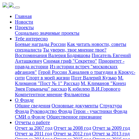
Главная
Новости
Проекты
Социально значимые проекты
Тебе интересно
Боевые награды России
Как читать новости, советы
специалиста
Ты уверен, твое мнение твое?
Воспоминания Валерия Бодряшова
Писатель Евгений
Анташкевич
Снимая гриф "Секретно"
Приоритет -
правда истории
Из истории встреч "московских
афганцев"
Герой России Ханалиев о трагедии в Крокус-
сити
Спорт в моей жизни
Поэт Валерий Кузько
М.
Климанов "Пост № 1" Рассказ
М. Климанов "Конец
Змея Горыныча" рассказ
К юбилею В.И.Горового
Компетентное мнение
Фильмотека
О Фонде
Общие сведения
Основные документы
Структура
Фонда
Руководство Фонда
Герои - участники Фонда
СМИ о Фонде
Общественное признание
Отчеты о работе
Отчет за 2007 год
Отчет за 2008 год
Отчет за 2009 год
Отчет за 2011 год
Отчет за 2012 год
Отчет за 2013 год