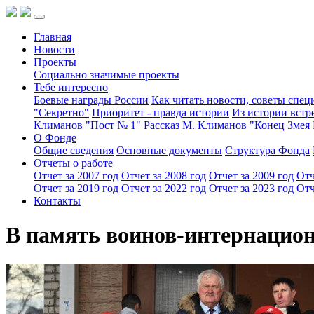
Главная
Новости
Проекты
Социально значимые проекты
Тебе интересно
Боевые награды России
Как читать новости, советы спец
"Секретно"
Приоритет - правда истории
Из истории встр
Климанов "Пост № 1" Рассказ
М. Климанов "Конец Змея 
О Фонде
Общие сведения
Основные документы
Структура Фонда
Отчеты о работе
Отчет за 2007 год
Отчет за 2008 год
Отчет за 2009 год
Отч
Отчет за 2019 год
Отчет за 2022 год
Отчет за 2023 год
Отч
Контакты
В память воинов-интернацио