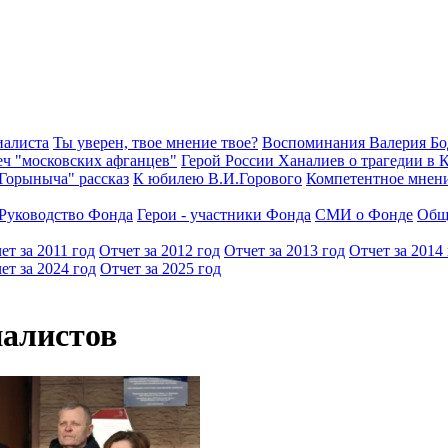
иалиста
Ты уверен, твое мнение твое?
Воспоминания Валерия Б
еч "московских афганцев"
Герой России Ханалиев о трагедии в 
Горыныча" рассказ
К юбилею В.И.Горового
Компетентное мнен
Руководство Фонда
Герои - участники Фонда
СМИ о Фонде
Общ
ет за 2011 год
Отчет за 2012 год
Отчет за 2013 год
Отчет за 2014
ет за 2024 год
Отчет за 2025 год
налистов