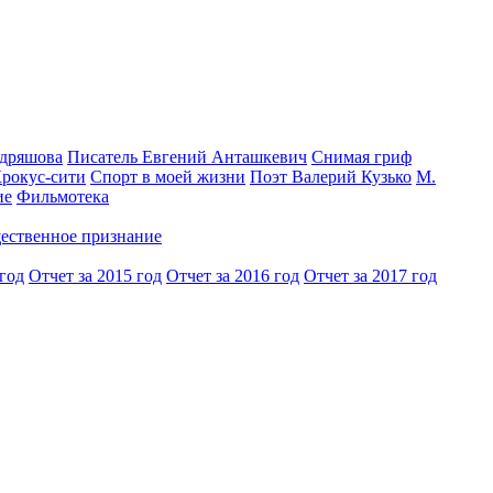
одряшова
Писатель Евгений Анташкевич
Снимая гриф
Крокус-сити
Спорт в моей жизни
Поэт Валерий Кузько
М.
ие
Фильмотека
ественное признание
 год
Отчет за 2015 год
Отчет за 2016 год
Отчет за 2017 год