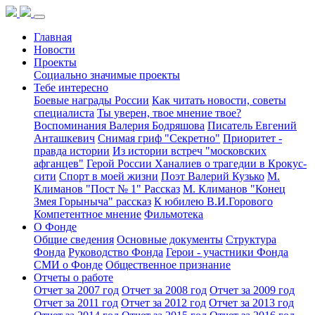
Главная
Новости
Проекты
Социально значимые проекты
Тебе интересно
Боевые награды России
Как читать новости, советы
специалиста
Ты уверен, твое мнение твое?
Воспоминания Валерия Бодряшова
Писатель Евгений
Анташкевич
Снимая гриф "Секретно"
Приоритет -
правда истории
Из истории встреч "московских
афганцев"
Герой России Ханалиев о трагедии в Крокус-
сити
Спорт в моей жизни
Поэт Валерий Кузько
М.
Климанов "Пост № 1" Рассказ
М. Климанов "Конец
Змея Горыныча" рассказ
К юбилею В.И.Горового
Компетентное мнение
Фильмотека
О Фонде
Общие сведения
Основные документы
Структура
Фонда
Руководство Фонда
Герои - участники Фонда
СМИ о Фонде
Общественное признание
Отчеты о работе
Отчет за 2007 год
Отчет за 2008 год
Отчет за 2009 год
Отчет за 2011 год
Отчет за 2012 год
Отчет за 2013 год