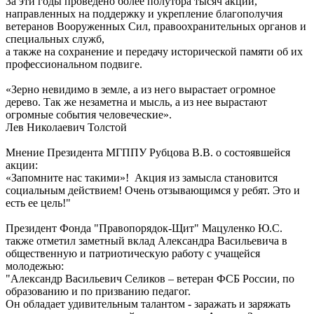
За эти годы проведено более полутора тысяч акций,
направленных на поддержку и укрепление благополучия
ветеранов Вооруженных Сил, правоохранительных органов и
специальных служб,
а также на сохранение и передачу исторической памяти об их
профессиональном подвиге.
«Зерно невидимо в земле, а из него вырастает огромное
дерево. Так же незаметна и мысль, а из нее вырастают
огромные события человеческие».
Лев Николаевич Толстой
Мнение Президента МГППУ Рубцова В.В. о состоявшейся
акции:
«Запомните нас такими»! Акция из замысла становится
социальным действием! Очень отзывающимся у ребят. Это и
есть ее цель!"
Президент Фонда "Правопорядок-Щит" Мацуленко Ю.С.
также отметил заметный вклад Александра Васильевича в
общественную и патриотическую работу с учащейся
молодежью:
"Александр Васильевич Селиков – ветеран ФСБ России, по
образованию и по призванию педагог.
Он обладает удивительным талантом - заражать и заряжать