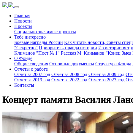
Главная
Новости
Проекты
Социально значимые проекты
Тебе интересно
Боевые награды России
Как читать новости, советы спец
"Секретно"
Приоритет - правда истории
Из истории встр
Климанов "Пост № 1" Рассказ
М. Климанов "Конец Змея 
О Фонде
Общие сведения
Основные документы
Структура Фонда
Отчеты о работе
Отчет за 2007 год
Отчет за 2008 год
Отчет за 2009 год
Отч
Отчет за 2019 год
Отчет за 2022 год
Отчет за 2023 год
Отч
Контакты
Концерт памяти Василия Лан