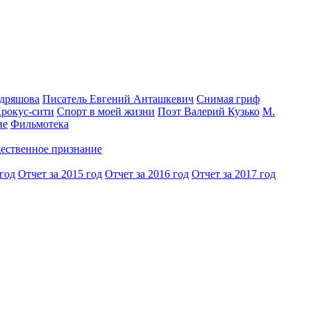
одряшова
Писатель Евгений Анташкевич
Снимая гриф
Крокус-сити
Спорт в моей жизни
Поэт Валерий Кузько
М.
ие
Фильмотека
ественное признание
 год
Отчет за 2015 год
Отчет за 2016 год
Отчет за 2017 год