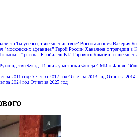
иалиста
Ты уверен, твое мнение твое?
Воспоминания Валерия Б
еч "московских афганцев"
Герой России Ханалиев о трагедии в 
Горыныча" рассказ
К юбилею В.И.Горового
Компетентное мнен
Руководство Фонда
Герои - участники Фонда
СМИ о Фонде
Общ
ет за 2011 год
Отчет за 2012 год
Отчет за 2013 год
Отчет за 2014
ет за 2024 год
Отчет за 2025 год
ового