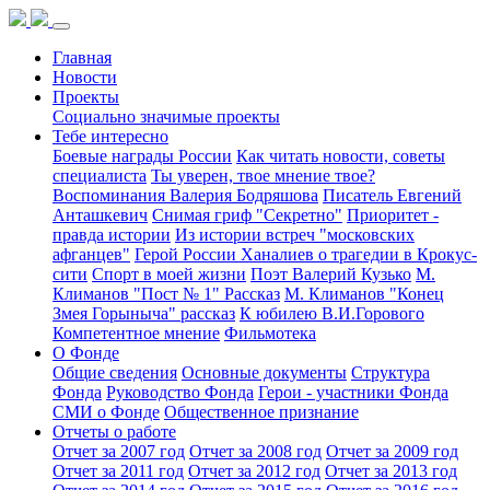
Главная
Новости
Проекты
Социально значимые проекты
Тебе интересно
Боевые награды России
Как читать новости, советы
специалиста
Ты уверен, твое мнение твое?
Воспоминания Валерия Бодряшова
Писатель Евгений
Анташкевич
Снимая гриф "Секретно"
Приоритет -
правда истории
Из истории встреч "московских
афганцев"
Герой России Ханалиев о трагедии в Крокус-
сити
Спорт в моей жизни
Поэт Валерий Кузько
М.
Климанов "Пост № 1" Рассказ
М. Климанов "Конец
Змея Горыныча" рассказ
К юбилею В.И.Горового
Компетентное мнение
Фильмотека
О Фонде
Общие сведения
Основные документы
Структура
Фонда
Руководство Фонда
Герои - участники Фонда
СМИ о Фонде
Общественное признание
Отчеты о работе
Отчет за 2007 год
Отчет за 2008 год
Отчет за 2009 год
Отчет за 2011 год
Отчет за 2012 год
Отчет за 2013 год