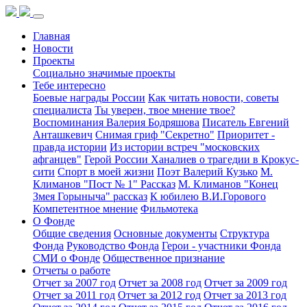
Главная
Новости
Проекты
Социально значимые проекты
Тебе интересно
Боевые награды России
Как читать новости, советы
специалиста
Ты уверен, твое мнение твое?
Воспоминания Валерия Бодряшова
Писатель Евгений
Анташкевич
Снимая гриф "Секретно"
Приоритет -
правда истории
Из истории встреч "московских
афганцев"
Герой России Ханалиев о трагедии в Крокус-
сити
Спорт в моей жизни
Поэт Валерий Кузько
М.
Климанов "Пост № 1" Рассказ
М. Климанов "Конец
Змея Горыныча" рассказ
К юбилею В.И.Горового
Компетентное мнение
Фильмотека
О Фонде
Общие сведения
Основные документы
Структура
Фонда
Руководство Фонда
Герои - участники Фонда
СМИ о Фонде
Общественное признание
Отчеты о работе
Отчет за 2007 год
Отчет за 2008 год
Отчет за 2009 год
Отчет за 2011 год
Отчет за 2012 год
Отчет за 2013 год