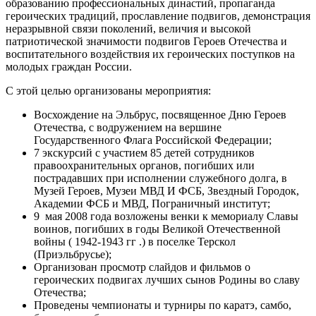
образованию профессиональных династий, пропаганда
героических традиций, прославление подвигов, демонстрация
неразрывной связи поколений, величия и высокой
патриотической значимости подвигов Героев Отечества и
воспитательного воздействия их героических поступков на
молодых граждан России.
С этой целью организованы мероприятия:
Восхождение на Эльбрус, посвященное Дню Героев
Отечества, с водружением на вершине
Государственного Флага Российской Федерации;
7 экскурсий с участием 85 детей сотрудников
правоохранительных органов, погибших или
пострадавших при исполнении служебного долга, в
Музей Героев, Музеи МВД И ФСБ, Звездный Городок,
Академии ФСБ и МВД, Пограничный институт;
9 мая 2008 года возложены венки к мемориалу Славы
воинов, погибших в годы Великой Отечественной
войны ( 1942-1943 гг .) в поселке Терскол
(Приэльбрусье);
Организован просмотр слайдов и фильмов о
героических подвигах лучших сынов Родины во славу
Отечества;
Проведены чемпионаты и турниры по каратэ, самбо,