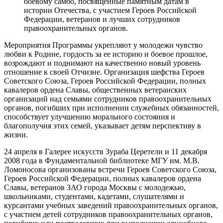
боевому самбо, посвященные памятным датам в
истории Отечества, с участием Героев Российской
Федерации, ветеранов и лучших сотрудников
правоохранительных органов.
Мероприятия Программы укрепляют у молодежи чувство
любви к Родине, гордость за ее историю и боевое прошлое,
возрождают и поднимают на качественно новый уровень
отношение к своей Отчизне. Организация шефства Героев
Советского Союза, Героев Российской Федерации, полных
кавалеров ордена Славы, общественных ветеранских
организаций над семьями сотрудников правоохранительных
органов, погибших при исполнении служебных обязанностей,
способствует улучшению морального состояния и
благополучия этих семей, указывает детям перспективу в
жизни.
24 апреля в Галерее искусств Зураба Церетели и 11 декабря
2008 года в Фундаментальной библиотеке МГУ им. М.В.
Ломоносова организованы встречи Героев Советского Союза,
Героев Российской Федерации, полных кавалеров ордена
Славы, ветеранов ЗАО города Москвы с молодежью,
школьниками, студентами, кадетами, слушателями и
курсантами учебных заведений правоохранительных органов,
с участием детей сотрудников правоохранительных органов,